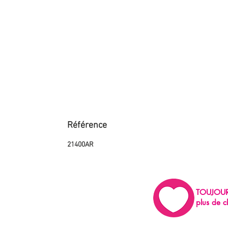
Référence
21400AR
TOUJOU
plus de c