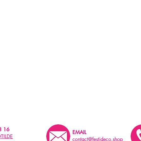
3 16
EMAIL
TILDE
contact@festideco.shop