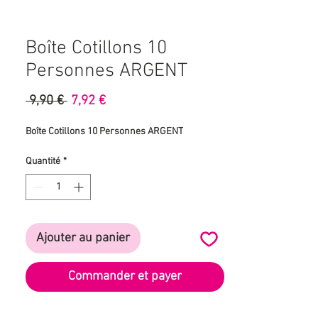
Boîte Cotillons 10
Personnes ARGENT
Prix
Prix
 9,90 € 
7,92 €
original
promotionnel
Boîte Cotillons 10 Personnes ARGENT
Quantité
*
Ajouter au panier
Commander et payer