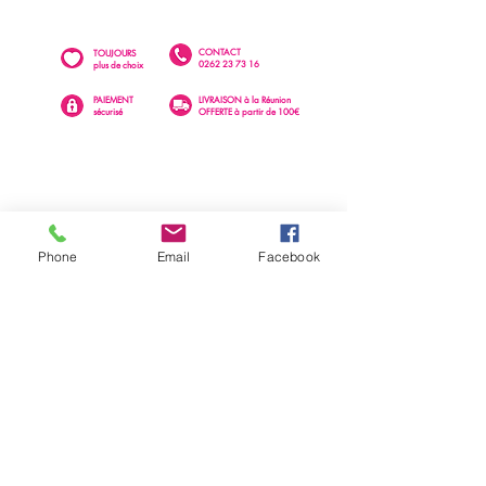
CONTACT
TOUJOURS
0262 23 73 16
plus de choix
PAIEMENT
LIVRAISON à la Réunion
sécurisé
OFFERTE à partir de 100€
Phone
Email
Facebook
0262 23 73 16
SAINTE-CLOTILDE