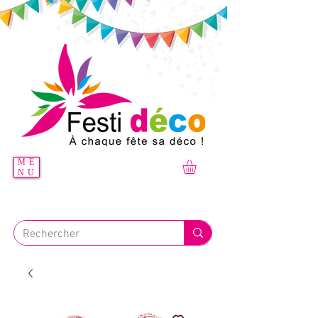
ME
NU