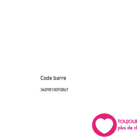
Code barre
3609810093867
TOUJOU
plus de c