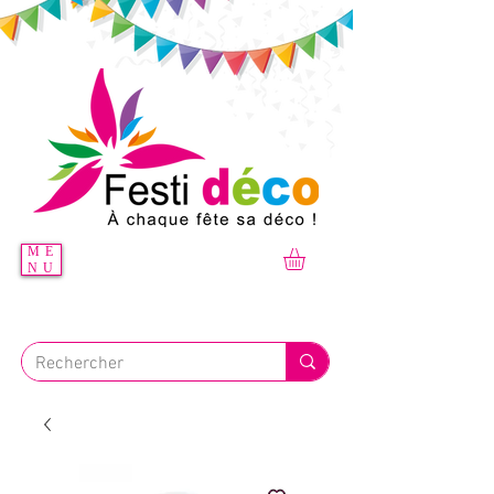
ME
NU