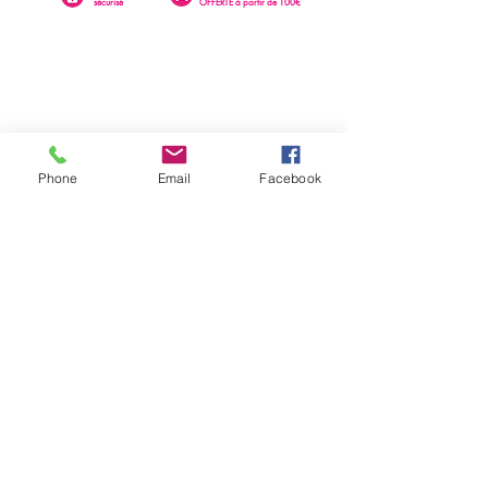
sécurisé
OFFERTE à partir de 100€
Phone
Email
Facebook
0262 23 73 16
SAINTE-CLOTILDE
76 rue Léopold Rambaud
EMAIL