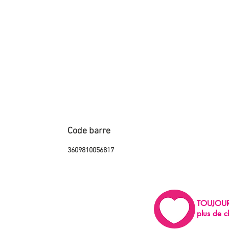
Code barre
3609810056817
TOUJOU
plus de c