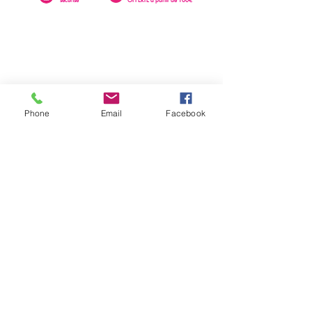
Phone
Email
Facebook
0262 23 73 16
SAINTE-CLOTILDE
76 rue Léopold Rambaud
EMAIL