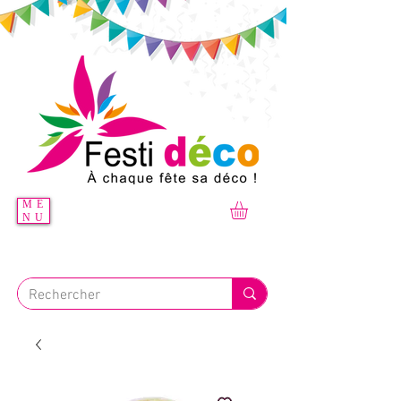
ME
NU