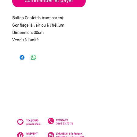
Commander et payer
Ballon Confettis transparent
Gonflage: à l'air ou à l'hélium
Dimension: 30cm
Vendu à l'unité
CONTACT
TOUJOURS
0262 23 73 16
plus de choix
PAIEMENT
LIVRAISON à la Réunion
sécurisé
OFFERTE à partir de 100€