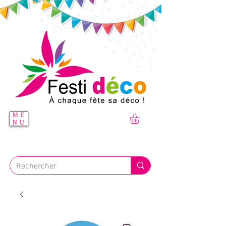
ME
NU