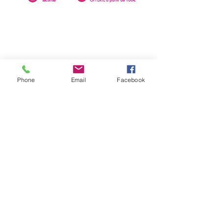
Phone
Email
Facebook
0262 23 73 16
SAINTE-CLOTILDE
76 rue Léopold Rambaud
EMAIL