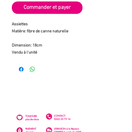
Commander et payer
Assiettes
Matière: fibre de canne naturelle
Dimension: 18cm
Vendu à l'unité
CONTACT
TOUJOURS
0262 23 73 16
plus de choix
PAIEMENT
LIVRAISON à la Réunion
sécurisé
OFFERTE à partir de 100€