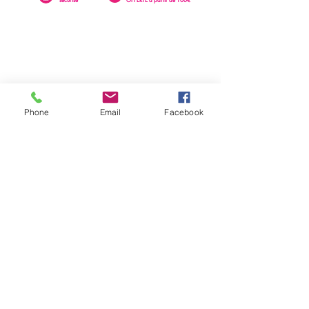
Phone
Email
Facebook
0262 23 73 16
SAINTE-CLOTILDE
76 rue Léopold Rambaud
EMAIL