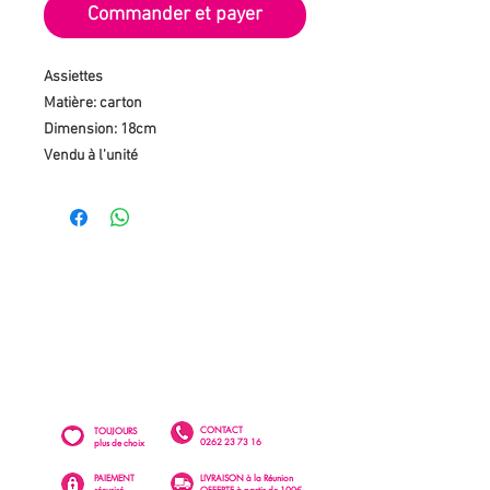
Commander et payer
Assiettes
Matière: carton
Dimension: 18cm
Vendu à l'unité
CONTACT
TOUJOURS
0262 23 73 16
plus de choix
PAIEMENT
LIVRAISON à la Réunion
sécurisé
OFFERTE à partir de 100€