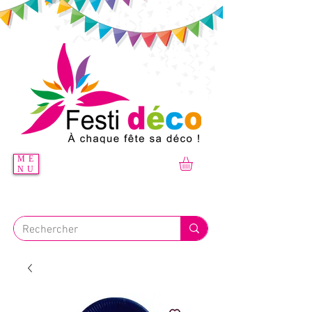
ME
NU