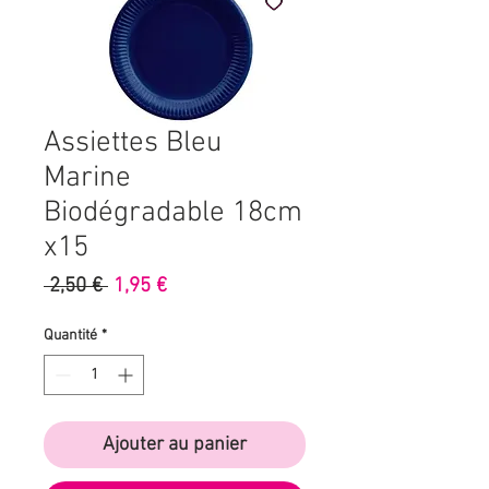
Assiettes Bleu
Marine
Biodégradable 18cm
x15
Prix
Prix
 2,50 € 
1,95 €
original
promotionnel
Quantité
*
Ajouter au panier