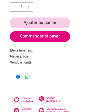
Ajouter au panier
Commander et payer
Étoile lumineux
Matière: bois
Vendu à l’unité
CONTACT
TOUJOURS
0262 23 73 16
plus de choix
PAIEMENT
LIVRAISON à la Réunion
sécurisé
OFFERTE à partir de 100€