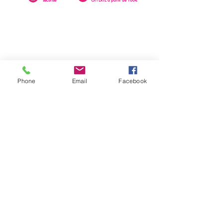
Phone
Email
Facebook
0262 23 73 16
SAINTE-CLOTILDE
76 rue Léopold Rambaud
EMAIL